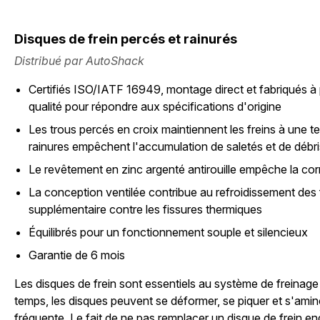
Disques de frein percés et rainurés
Distribué par AutoShack
Certifiés ISO/IATF 16949, montage direct et fabriqués à 
qualité pour répondre aux spécifications d'origine
Les trous percés en croix maintiennent les freins à une 
rainures empêchent l'accumulation de saletés et de débri
Le revêtement en zinc argenté antirouille empêche la cor
La conception ventilée contribue au refroidissement des f
supplémentaire contre les fissures thermiques
Équilibrés pour un fonctionnement souple et silencieux
Garantie de 6 mois
Les disques de frein sont essentiels au système de freinage
temps, les disques peuvent se déformer, se piquer et s'aminci
fréquente. Le fait de ne pas remplacer un disque de frein 