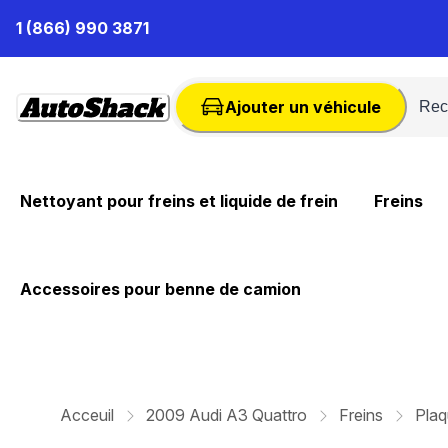
Passer
1 (866) 990 3871
au
contenu
Ajouter un véhicule
Nettoyant pour freins et liquide de frein
Freins
Accessoires pour benne de camion
Acceuil
2009 Audi A3 Quattro
Freins
Plaq