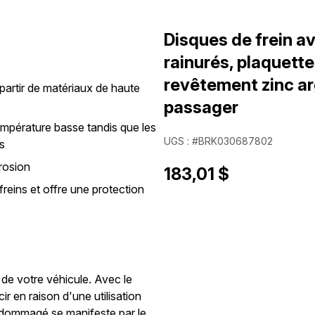
Disques de frein av
rainurés, plaquette
revêtement zinc ar
partir de matériaux de haute
passager
température basse tandis que les
UGS : #BRK030687802
s
rosion
183,01 $
reins et offre une protection
 de votre véhicule. Avec le
r en raison d'une utilisation
endommagé se manifeste par le