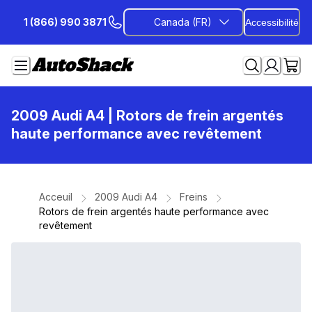
Passer
1 (866) 990 3871
Canada (FR)
Accessibilité
au
contenu
2009 Audi A4
| Rotors de frein argentés
haute performance avec revêtement
Acceuil
2009 Audi A4
Freins
Rotors de frein argentés haute performance avec
revêtement