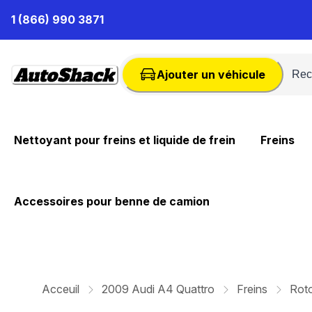
Passer
1 (866) 990 3871
au
contenu
Ajouter un véhicule
Nettoyant pour freins et liquide de frein
Freins
Accessoires pour benne de camion
Acceuil
2009 Audi A4 Quattro
Freins
Roto