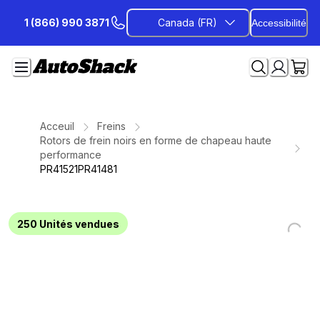
Passer
1 (866) 990 3871
Canada (FR)
Accessibilité
au
contenu
Acceuil
Freins
Rotors de frein noirs en forme de chapeau haute
performance
PR41521PR41481
250
Unités vendues
Loading...
Loading...
Loading...
Loading...
Loading...
Loading...
Loading...