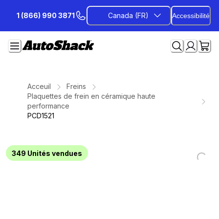
Passer
1 (866) 990 3871
Canada (FR)
Accessibilité
au
contenu
Acceuil
Freins
Plaquettes de frein en céramique haute
performance
PCD1521
349
Unités vendues
Loading...
Loading...
Loading...
Loading...
Loading...
Loading...
Loading...