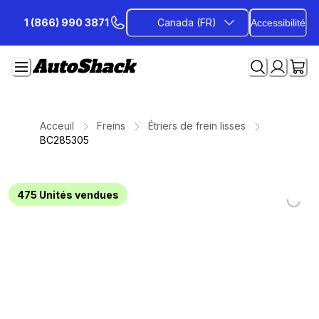
Passer
1 (866) 990 3871
Canada (FR)
Accessibilité
au
contenu
Acceuil
Freins
Étriers de frein lisses
BC285305
Loading
Loading
Loading
Loading
Loading
Loading
Loading
475
Unités vendues