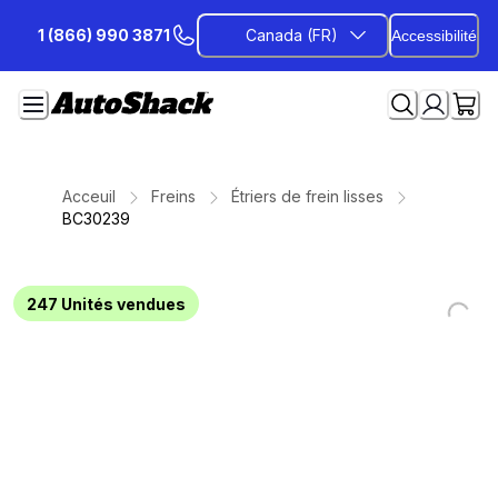
Passer
1 (866) 990 3871
Canada (FR)
Accessibilité
au
contenu
Acceuil
Freins
Étriers de frein lisses
BC30239
247
Unités vendues
Loading...
Loading...
Loading...
Loading...
Loading...
Loading...
Loading...