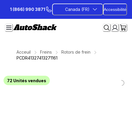
Passer
1 (866) 990 3871
Canada (FR)
Accessibilité
au
contenu
Acceuil
Freins
Rotors de frein
PCDR41327413271161
72
Unités vendues
Loading...
Loading...
Loading...
Loading...
Loading...
Loading...
Loading...