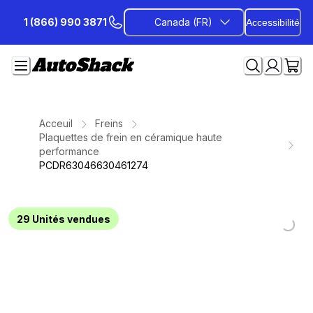
Passer
1 (866) 990 3871
Canada (FR)
Accessibilité
au
contenu
Acceuil
Freins
Plaquettes de frein en céramique haute
performance
PCDR63046630461274
Loading...
Loading...
Loading...
Loading...
Loading...
Loading...
Loading...
29
Unités vendues