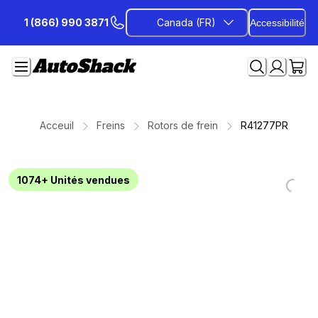
Passer
1 (866) 990 3871
Canada (FR)
Accessibilité
au
contenu
Acceuil
Freins
Rotors de frein
R41277PR
1074+
Unités vendues
Loadin
Loadin
Loadin
Loadin
Loadin
Loadin
Loadin