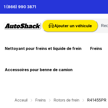
Passer
1 (866) 990 3871
au
contenu
Ajouter un véhicule
Nettoyant pour freins et liquide de frein
Freins
Accessoires pour benne de camion
Acceuil
Freins
Rotors de frein
R41455PR