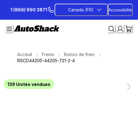
Passer
1 (866) 990 3871
Canada (FR)
Accessibilité
au
contenu
Acceuil
Freins
Rotors de frein
RSCD44205-44205-721-2-4
Loading...
Loading...
Loading...
Loading...
Loading...
Loading...
Loading...
139
Unités vendues