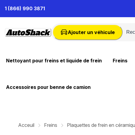
Passer
1 (866) 990 3871
au
contenu
Ajouter un véhicule
Nettoyant pour freins et liquide de frein
Freins
Accessoires pour benne de camion
Acceuil
Freins
Plaquettes de frein en céramiq