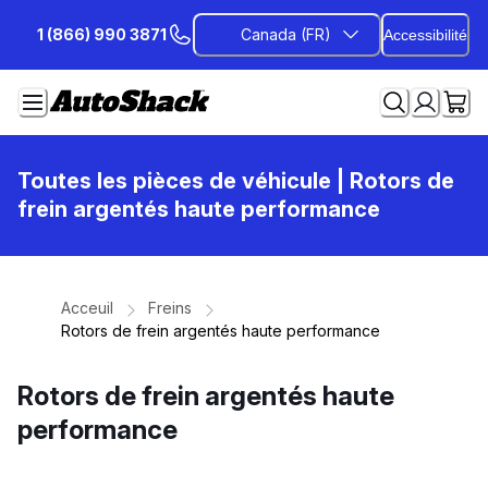
Passer
1 (866) 990 3871
Canada (FR)
Accessibilité
au
contenu
Toutes les pièces de véhicule
| Rotors de
frein argentés haute performance
Acceuil
Freins
Rotors de frein argentés haute performance
Rotors de frein argentés haute
performance