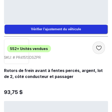
Vérifier l'ajustement du véhicule
552+
Unités vendues
SKU: # PR41513DSZPR
Rotors de frein avant à fentes percés, argent, lot
de 2, côté conducteur et passager
93,75 $