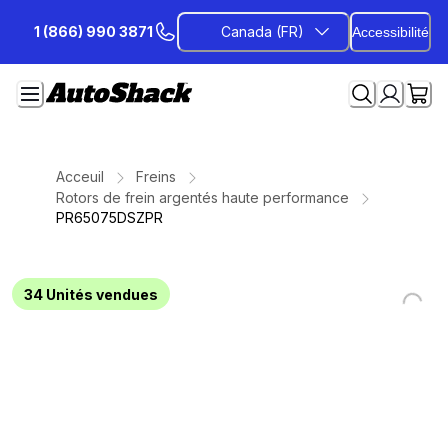
Passer
1 (866) 990 3871
Canada (FR)
Accessibilité
au
contenu
Acceuil
Freins
Rotors de frein argentés haute performance
PR65075DSZPR
34
Unités vendues
Loading...
Loading...
Loading...
Loading...
Loading...
Loading...
Loading...