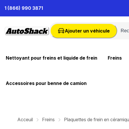
Passer
1 (866) 990 3871
au
contenu
Ajouter un véhicule
Nettoyant pour freins et liquide de frein
Freins
Accessoires pour benne de camion
Acceuil
Freins
Plaquettes de frein en céramiq