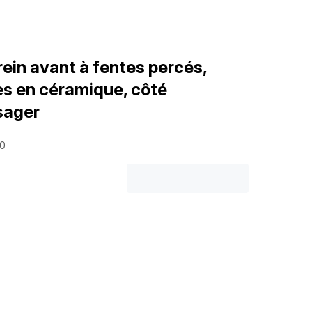
rein avant à fentes percés,
es en céramique, côté
sager
50