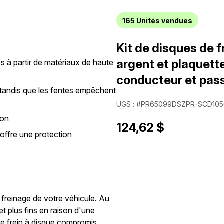
165
Unités vendues
Kit de disques de f
argent et plaquett
s à partir de matériaux de haute
conducteur et pas
s tandis que les fentes empêchent
UGS : #PR65099DSZPR-SCD10
ion
124,62 $
 offre une protection
 freinage de votre véhicule. Au
et plus fins en raison d'une
 de frein à disque compromis,