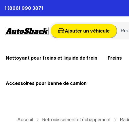
Passer
1 (866) 990 3871
au
contenu
Ajouter un véhicule
Nettoyant pour freins et liquide de frein
Freins
Accessoires pour benne de camion
Acceuil
Refroidissement et échappement
Radi