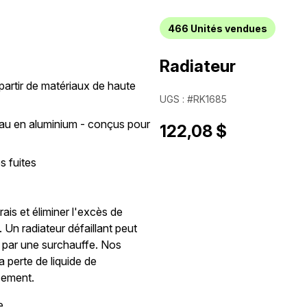
466
Unités vendues
Radiateur
partir de matériaux de haute
UGS : #RK1685
oyau en aluminium - conçus pour
122,08 $
s fuites
ais et éliminer l'excès de
 Un radiateur défaillant peut
 par une surchauffe. Nos
a perte de liquide de
cement.
e.