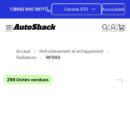
Passer
1 (866) 990 3871
Canada (FR)
Accessibilité
au
contenu
Acceuil
Refroidissement et échappement
Radiateurs
RK1689
288
Unités vendues
Loading...
Loading...
Loading...
Loading...
Loading...
Loading...
Loading...