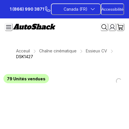
Passer
1 (866) 990 3871
Canada (FR)
Accessibilité
au
contenu
Acceuil
Chaîne cinématique
Essieux CV
DSK1427
79
Unités vendues
Loading...
Loading...
Loading...
Loading...
Loading...
Loading...
Loading...