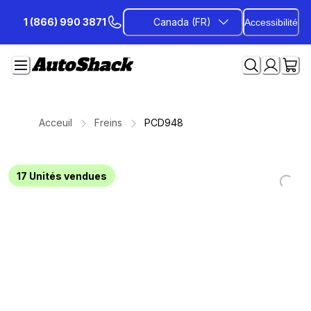
Passer
1 (866) 990 3871
Canada (FR)
Accessibilité
au
contenu
Acceuil
Freins
PCD948
17
Unités vendues
Loadi
Loadi
Loadi
Loadi
Loadi
Loadi
Loadi