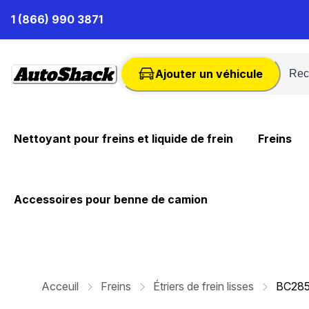
Passer
1 (866) 990 3871
au
contenu
Ajouter un véhicule
Nettoyant pour freins et liquide de frein
Freins
Accessoires pour benne de camion
Acceuil
Freins
Étriers de frein lisses
BC28