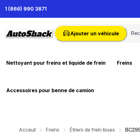
Passer
1 (866) 990 3871
au
contenu
Ajouter un véhicule
Nettoyant pour freins et liquide de frein
Freins
Accessoires pour benne de camion
Acceuil
Freins
Étriers de frein lisses
BC29