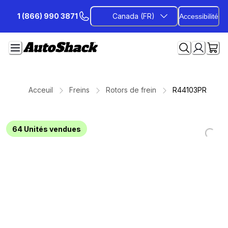
Passer
1 (866) 990 3871
Canada (FR)
Accessibilité
au
contenu
Acceuil
Freins
Rotors de frein
R44103PR
64
Unités vendues
Loading...
Loading...
Loading...
Loading...
Loading...
Loading...
Loading...