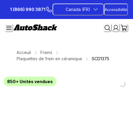
Passer
1 (866) 990 3871
Canada (FR)
Accessibilité
au
contenu
Acceuil
Freins
Plaquettes de frein en céramique
SCD1375
Loading...
Loading...
Loading...
Loading...
Loading...
Loading...
Loading...
850+
Unités vendues