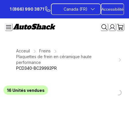
Passer
1 (866) 990 3871
Canada (FR)
Accessibilité
au
contenu
Acceuil
Freins
Plaquettes de frein en céramique haute
performance
PCD340-BC29992PR
Loading...
Loading...
Loading...
Loading...
Loading...
Loading...
Loading...
16
Unités vendues