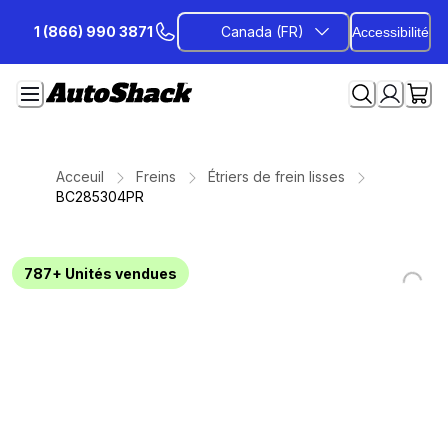
Passer
1 (866) 990 3871
Canada (FR)
Accessibilité
au
contenu
Acceuil
Freins
Étriers de frein lisses
BC285304PR
787+
Unités vendues
Loading...
Loading...
Loading...
Loading...
Loading...
Loading...
Loading...