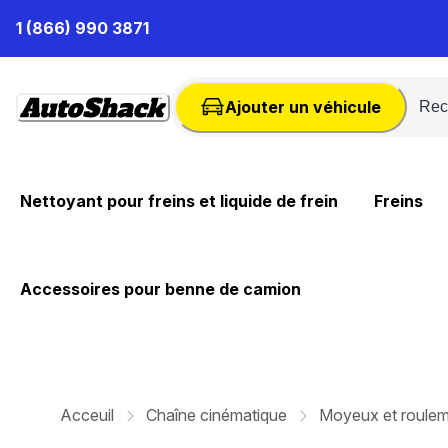
Passer
1 (866) 990 3871
au
contenu
Ajouter un véhicule
Nettoyant pour freins et liquide de frein
Freins
Accessoires pour benne de camion
Acceuil
Chaîne cinématique
Moyeux et roulem