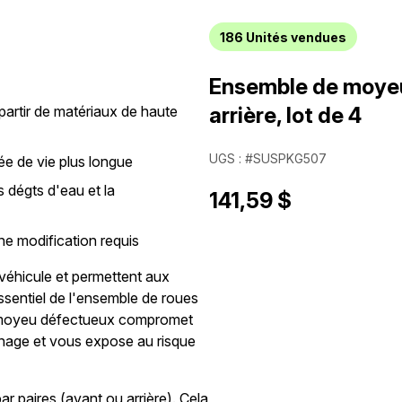
186
Unités vendues
Ensemble de moyeu
partir de matériaux de haute
arrière, lot de 4
UGS : #SUSPKG507
rée de vie plus longue
s dégts d'eau et la
141,59 $
ne modification requis
véhicule et permettent aux
ssentiel de l'ensemble de roues
e moyeu défectueux compromet
einage et vous expose au risque
 paires (avant ou arrière). Cela